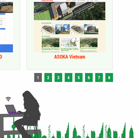
D
ASOKA Vietnam
1
2
3
4
5
6
7
8