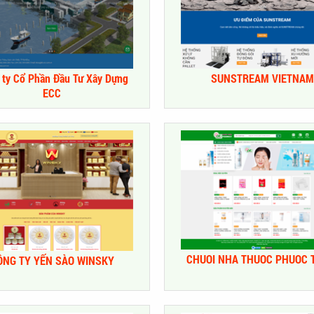
SUNSTREAM VIETNAM
 ty Cổ Phần Đầu Tư Xây Dựng
ECC
CHUOI NHA THUOC PHUOC 
ÔNG TY YẾN SÀO WINSKY