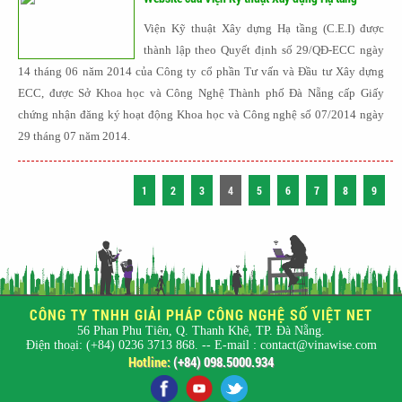
Viện Kỹ thuật Xây dựng Hạ tầng (C.E.I) được
thành lập theo Quyết định số 29/QĐ-ECC ngày
14 tháng 06 năm 2014 của Công ty cổ phần Tư vấn và Đầu tư Xây dựng
ECC, được Sở Khoa học và Công Nghệ Thành phố Đà Nẵng cấp Giấy
chứng nhận đăng ký hoạt động Khoa học và Công nghệ số 07/2014 ngày
29 tháng 07 năm 2014.
1
2
3
4
5
6
7
8
9
CÔNG TY TNHH GIẢI PHÁP CÔNG NGHỆ SỐ VIỆT NET
56 Phan Phu Tiên, Q. Thanh Khê, TP. Đà Nẵng.
Điện thoại: (+84) 0236 3713 868. -- E-mail : contact@vinawise.com
Hotline:
(+84) 098.5000.934